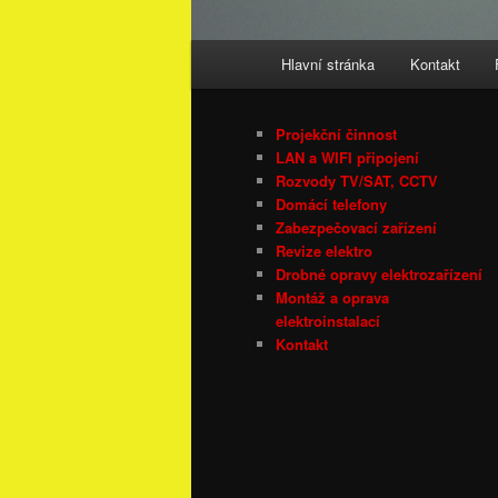
Hlavní
Hlavní stránka
Kontakt
navigační
menu
Projekční činnost
LAN a WIFI připojení
Rozvody TV/SAT, CCTV
Domácí telefony
Zabezpečovací zařízení
Revize elektro
Drobné opravy elektrozařízení
Montáž a oprava
elektroinstalací
Kontakt