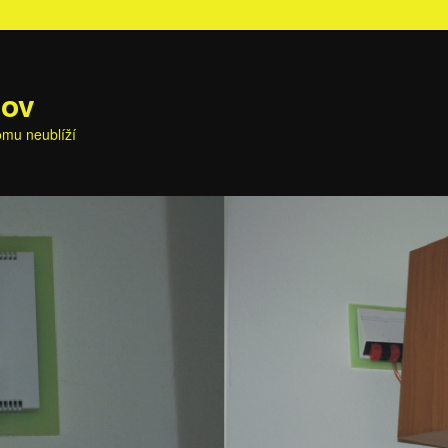
nov
omu neublíží