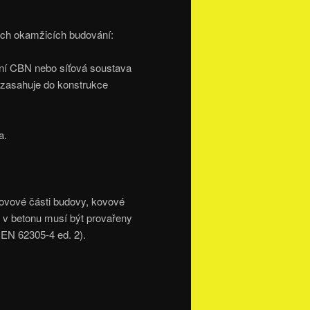
ých okamžicích budování:
ní CBN nebo síťová soustava
 zasahuje do konstrukce
a.
ovové části budovy, kovové
e v betonu musí být provařeny
 EN 62305-4 ed. 2).