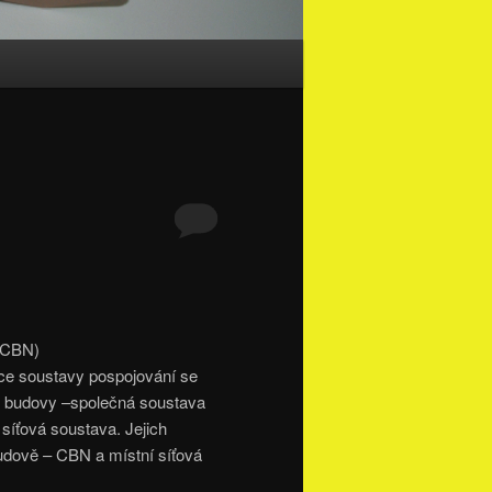
ce soustavy pospojování se
bě budovy –společná soustava
íťová soustava. Jejich
budově – CBN a místní síťová