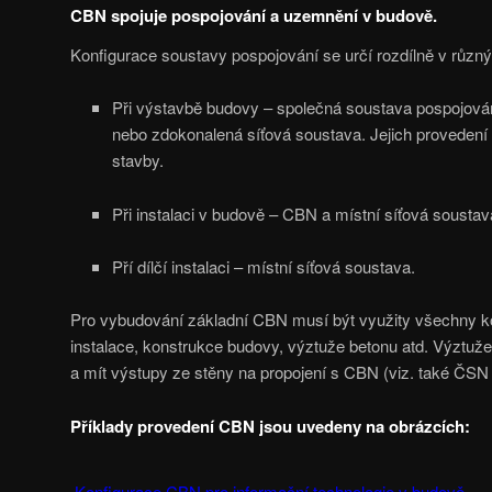
CBN spojuje pospojování a uzemnění v budově.
Konfigurace soustavy pospojování se určí rozdílně v různ
Při výstavbě budovy – společná soustava pospojová
nebo zdokonalená síťová soustava. Jejich provedení
stavby.
Při instalaci v budově – CBN a místní síťová soustav
Pří dílčí instalaci – místní síťová soustava.
Pro vybudování základní CBN musí být využity všechny k
instalace, konstrukce budovy, výztuže betonu atd. Výztuž
a mít výstupy ze stěny na propojení s CBN (viz. také ČSN
Příklady provedení CBN jsou uvedeny na obrázcích:
Konfigurace CBN pro informační technologie v budově